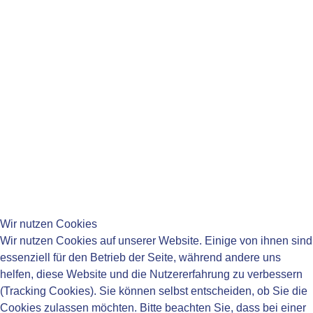
Mi:
08:15-11:45 Uhr
Do:
08:15-11:45 Uhr
14:00-18:00 Uhr
Fr:
08:15-11:45 Uhr
____________________________________
____________________________________
Wir nutzen Cookies
Wir nutzen Cookies auf unserer Website. Einige von ihnen sind
essenziell für den Betrieb der Seite, während andere uns
helfen, diese Website und die Nutzererfahrung zu verbessern
____________________________________
(Tracking Cookies). Sie können selbst entscheiden, ob Sie die
Impressum
Cookies zulassen möchten. Bitte beachten Sie, dass bei einer