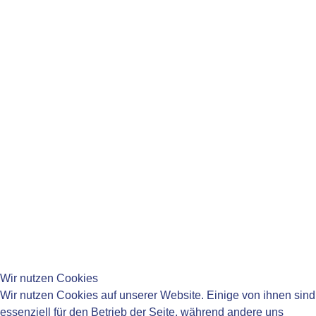
Mo:
08:15-11:45 Uhr
14:00-16:00 Uhr
Di:
14:00-16:00 Uhr
Mi:
08:15-11:45 Uhr
Do:
08:15-11:45 Uhr
14:00-18:00 Uhr
Fr:
08:15-11:45 Uhr
____________________________________
____________________________________
Wir nutzen Cookies
Wir nutzen Cookies auf unserer Website. Einige von ihnen sind
essenziell für den Betrieb der Seite, während andere uns