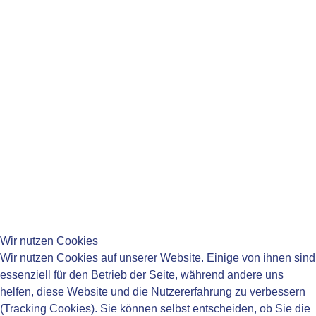
Di:
14:00-16:00 Uhr
Mi:
08:15-11:45 Uhr
Do:
08:15-11:45 Uhr
14:00-18:00 Uhr
Fr:
08:15-11:45 Uhr
____________________________________
____________________________________
Wir nutzen Cookies
Wir nutzen Cookies auf unserer Website. Einige von ihnen sind
essenziell für den Betrieb der Seite, während andere uns
helfen, diese Website und die Nutzererfahrung zu verbessern
____________________________________
(Tracking Cookies). Sie können selbst entscheiden, ob Sie die