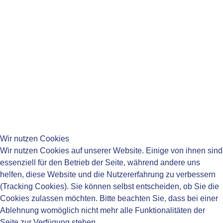
14:00-18:00 Uhr
Fr:
08:15-11:45 Uhr
____________________________________
____________________________________
Wir nutzen Cookies
Wir nutzen Cookies auf unserer Website. Einige von ihnen sind
essenziell für den Betrieb der Seite, während andere uns
helfen, diese Website und die Nutzererfahrung zu verbessern
____________________________________
(Tracking Cookies). Sie können selbst entscheiden, ob Sie die
Impressum
Cookies zulassen möchten. Bitte beachten Sie, dass bei einer
Datenschutzerklärung
Ablehnung womöglich nicht mehr alle Funktionalitäten der
Barrierefreiheit
Seite zur Verfügung stehen.