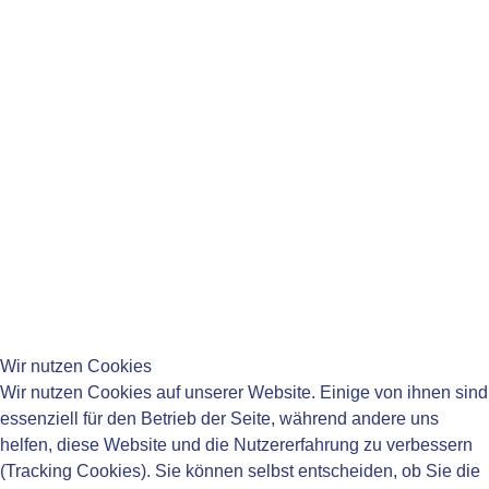
Di:
14:00-16:00 Uhr
Mi:
08:15-11:45 Uhr
Do:
08:15-11:45 Uhr
14:00-18:00 Uhr
Fr:
08:15-11:45 Uhr
____________________________________
____________________________________
Wir nutzen Cookies
Wir nutzen Cookies auf unserer Website. Einige von ihnen sind
essenziell für den Betrieb der Seite, während andere uns
helfen, diese Website und die Nutzererfahrung zu verbessern
____________________________________
(Tracking Cookies). Sie können selbst entscheiden, ob Sie die