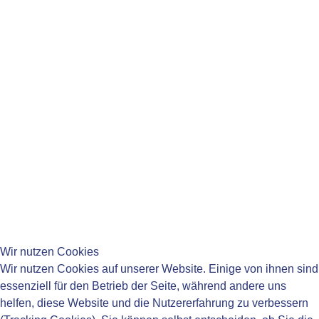
14:00-16:00 Uhr
Di:
14:00-16:00 Uhr
Mi:
08:15-11:45 Uhr
Do:
08:15-11:45 Uhr
14:00-18:00 Uhr
Fr:
08:15-11:45 Uhr
____________________________________
____________________________________
Wir nutzen Cookies
Wir nutzen Cookies auf unserer Website. Einige von ihnen sind
essenziell für den Betrieb der Seite, während andere uns
helfen, diese Website und die Nutzererfahrung zu verbessern
____________________________________